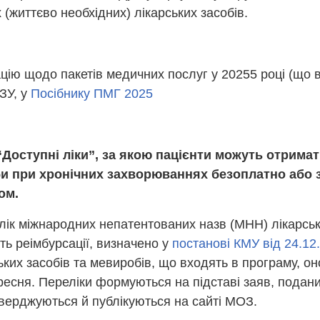
 (життєво необхідних) лікарських засобів.
ію щодо пакетів медичних послуг у 20255 році (що в
ЗУ, у
Посібнику ПМГ 2025
 “Доступні ліки”, за якою пацієнти можуть отрима
и при хронічних захворюваннях безоплатно або 
ом.
ік міжнародних непатентованих назв (МНН) лікарськи
ть реімбурсації, визначено у
постанові КМУ від 24.1
ьких засобів та мевиробів, що входять в програму, он
ересня. Переліки формуються на підставі заяв, пода
тверджуються й публікуються на сайті МОЗ.