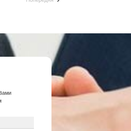
 Вами
м