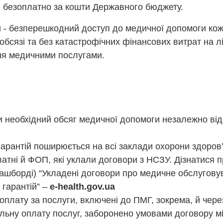
 безоплатно за кошти Державного бюджету.
и - безперешкодний доступ до медичної допомоги кожн
обсязі та без катастрофічних фінансових витрат на л
ня медичними послугами.
 необхідний обсяг медичної допомоги незалежно від 
арантій поширюється на всі заклади охорони здоров’
иватні й ФОП, які уклали договори з НСЗУ. Дізнатися 
(дашборді) “Укладені договори про медичне обслугов
гарантій” –
e-health.gov.ua
 оплату за послуги, включені до ПМГ, зокрема, й чере
льну оплату послуг, заборонено умовами договору м