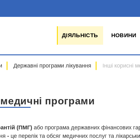
ДІЯЛЬНІСТЬ
НОВИНИ
и
Державні програми лікування
Інші корисні 
і медичні програми
антій (ПМГ)
або програма державних фінансових га
ння
-
це перелік та обсяг медичних послуг та лікарських