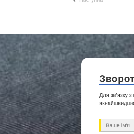
Зворот
Для зв’язку з
якнайшвидше,