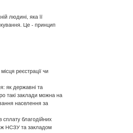
ій людині, яка її
ікування. Це - принцип
місця реєстрації чи
я: як державні та
про такі заклади можна на
ування населення за
з сплату благодійних
іж НСЗУ та закладом