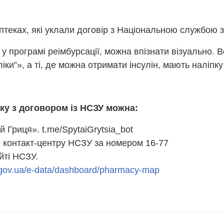
птеках, які уклали договір з Національною службою з
ь у програмі реімбурсації, можна впізнати візуально.
ліки”», а ті, де можна отримати інсулін, мають наліпк
ку з договором із НСЗУ можна:
й Гриця». t.me/SpytaiGrytsia_bot
контакт-центру НСЗУ за номером 16-77
йті НСЗУ.
h.gov.ua/e-data/dashboard/pharmacy-map