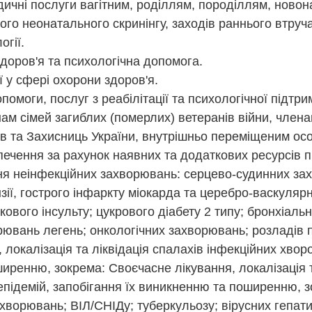
едичні послуги вагітним, роділлям, породіллям, ново
го неонатального скринінгу, заходів раннього втруч
огії.
доров'я та психологічна допомога.
ї у сфері охорони здоров'я.
омоги, послуг з реабілітації та психологічної підтри
нам сімей загиблих (померлих) ветеранів війни, члена
ів та Захисниць України, внутрішньо переміщеним ос
ечення за рахунок наявних та додаткових ресурсів п
ння неінфекційних захворювань: серцево-судинних за
нзії, гострого інфаркту міокарда та церебро-васкуля
кового інсульту; цукрового діабету 2 типу; бронхіальн
ювань легень; онкологічних захворювань; розладів п
 локалізація та ліквідація спалахів інфекційних хворо
иренню, зокрема: Своєчасне лікування, локалізація т
епідемій, запобігання їх виникненню та поширенню, 
ворювань; ВІЛ/СНІДу; туберкульозу; вірусних гепатит