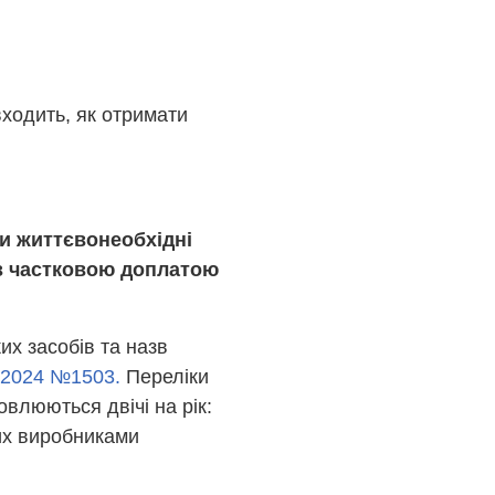
ходить, як отримати
ти життєвонеобхідні
з частковою доплатою
х засобів та назв
2.2024 №1503.
Переліки
овлюються двічі на рік:
них виробниками