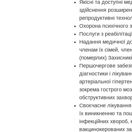
Якісні та доступні м
здійснення розширено
репродуктивні технол
Охорона психічного з
Послуги з реабілітаці
Надання медичної доп
членам їх сімей, чле
(померлих) Захисник
Першочергове забезп
діагностики і лікува
артеріальної гіперте
зокрема гострого моз
обструктивних захвор
Своєчасне лікування,
їх виникненню та пош
інфекційних хвороб, 
вакцинокерованих зах