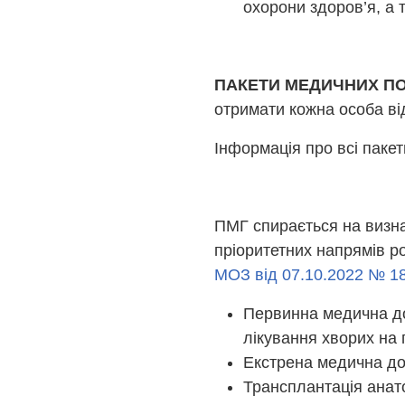
охорони здоров’я, а
ПАКЕТИ МЕДИЧНИХ П
отримати кожна особа ві
Інформація про всі паке
ПМГ спирається на визнач
пріоритетних напрямів р
МОЗ від 07.10.2022 № 1
Первинна медична доп
лікування хворих на 
Екстрена медична до
Трансплантація анато