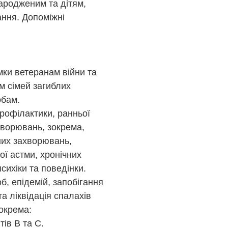
народженим та дітям,
ання. Допоміжні
мки ветеранам війни та
м сімей загиблих
обам.
рофілактики, ранньої
хворювань, зокрема,
рних захворювань,
ої астми, хронічних
сихіки та поведінки.
б, епідемій, запобігання
а ліквідація спалахів
зокрема:
ів B та C.