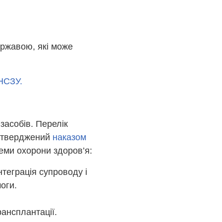
ержавою, які може
 НСЗУ.
засобів. Перелік
затверджений
наказом
теми охорони здоров’я:
теграція супроводу і
оги.
рансплантації.