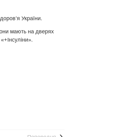
доров’я України.
 Вони мають на дверях
у «+Інсуліни».
Попередня