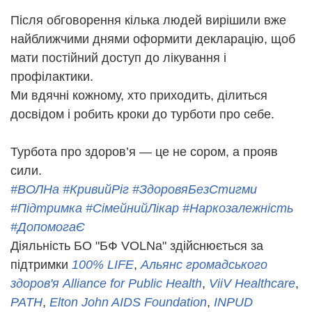
Після обговорення кілька людей вирішили вже
найближчими днями оформити декларацію, щоб
мати постійний доступ до лікування і
профілактики.
Ми вдячні кожному, хто приходить, ділиться
досвідом і робить кроки до турботи про себе.
Турбота про здоров’я — це не сором, а прояв
сили.
#ВОЛНа
#КривийРіг
#ЗдоровяБезСтигми
#Підтримка
#СімейнийЛікар
#Наркозалежність
#ДопомогаЄ
Діяльність БО "БФ VOLNa" здійснюється за
підтримки
100% LIFE
,
Альянс громадського
здоров'я Alliance for Public Health
,
ViiV Healthcare
,
PATH
,
Elton John AIDS Foundation
,
INPUD