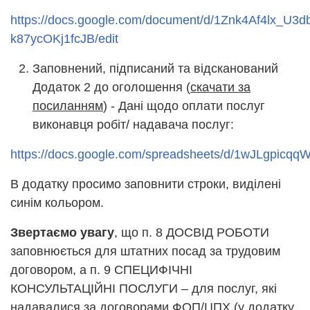
https://docs.google.com/document/d/1Znk4Af4lx_U3d
k87ycOKj1fcJB/edit
Заповнений, підписаний та відсканований
Додаток 2 до оголошення (
скачати за
посиланням
) - Дані щодо оплати послуг
виконавця робіт/ надавача послуг:
https://docs.google.com/spreadsheets/d/1wJLgpic
В додатку просимо заповнити строки, виділені
синім кольором.
Звертаємо увагу
, що п. 8 ДОСВІД РОБОТИ
заповнюється для штатних посад за трудовим
договором, а п. 9 СПЕЦИФІЧНІ
КОНСУЛЬТАЦІЙНІ ПОСЛУГИ – для послуг, які
надавалися за договорами ФОП/ЦПХ (у додатку