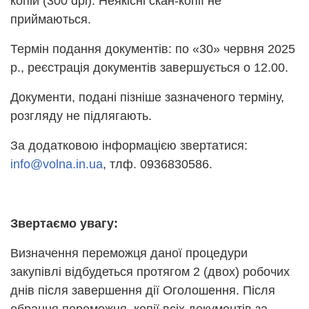
копій (300 dpi). Неякісні скан-копії не
приймаються.
Термін подання документів: по «30» червня 2025
р., реєстрація документів завершується о 12.00.
Документи, подані пізніше зазначеного терміну,
розгляду не підлягають.
За додатковою інформацією звертатися:
info@volna.in.ua
, тлф. 0936830586.
Звертаємо увагу:
Визначення переможця даної процедури
закупівлі відбудеться протягом 2 (двох) робочих
днів після завершення дії Оголошення. Після
обрання переможця, копії всіх документів за