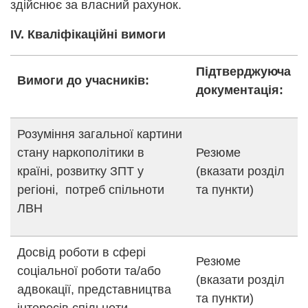
здійснює за власний рахунок.
ІV. Кваліфікаційні вимоги
Підтверджуюча
Вимоги до учасників:
документація:
Розуміння загальної картини
стану наркополітики в
Резюме
країні, розвитку ЗПТ у
(вказати розділ
регіоні, потреб спільноти
та пункти)
ЛВН
Досвід роботи в сфері
Резюме
соціальної роботи та/або
(вказати розділ
адвокації, представництва
та пункти)
інтересів спільноти