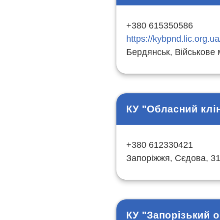
+380 615350586
https://kybpnd.lic.org.ua
Бердянськ, Військове м
КУ "Обласний клі
+380 612330421
Запоріжжя, Сєдова, 3
КУ "Запорізький 