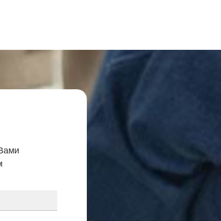
 Вами
м