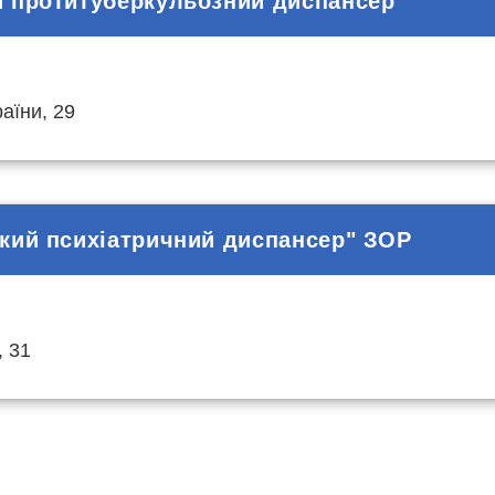
 протитуберкульозний диспансер"
аїни, 29
кий психіатричний диспансер" ЗОР
, 31