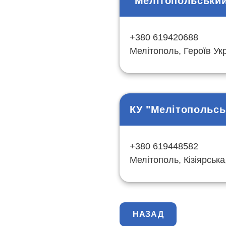
"Мелітопольський
+380 619420688
Мелітополь, Героїв Укр
КУ "Мелітопольсь
+380 619448582
Мелітополь, Кізіярська
НАЗАД