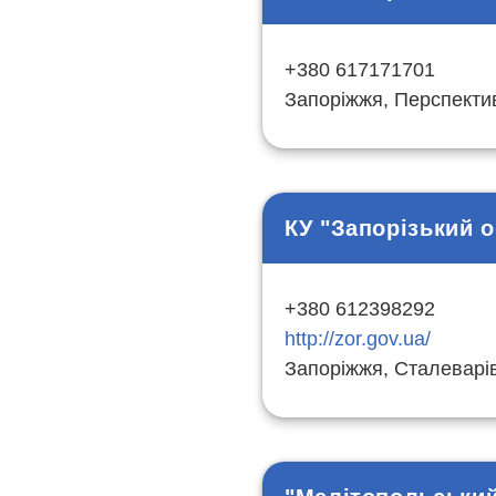
+380 617171701
Запоріжжя, Перспекти
КУ "Запорізький 
+380 612398292
http://zor.gov.ua/
Запоріжжя, Сталеварів