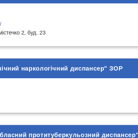
/
істечко 2, буд. 23
нічний наркологічний диспансер" ЗОР
1
обласний протитуберкульозний диспансер