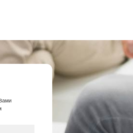
 Вами
м