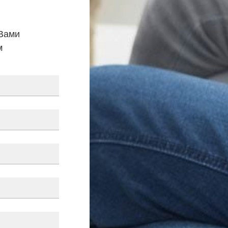
 Вами
м