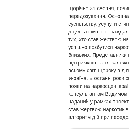
Щорічно 31 серпня, почин
передозування. Основна 
суспільству, усунути сти
друзі та сім’ї постражд
тих, хто став жертвою н
успішно позбутися нарко
близьких. Представники 
підтримкою наркозалежни
всьому світі щороку від
Україна. В останні роки 
появи на наркосцені краї
консультантом Вадимом 
наданий у рамках проект
став жертвою наркотиків
алгоритм дій при перед