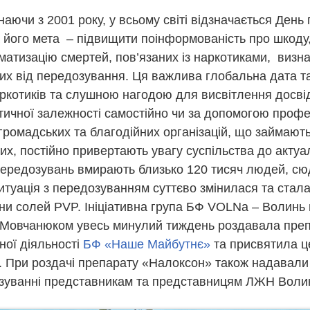
аючи з 2001 року, у всьому світі відзначається День
його мета – підвищити поінформованість про шкоду,
гматизацію смертей, пов’язаних із наркотиками, визн
алих від передозування. Ця важлива глобальна дата т
аркотиків та слушною нагодою для висвітлення досві
тичної залежності самостійно чи за допомогою профес
громадських та благодійних організацій, що займают
х, постійно привертають увагу суспільства до актуал
 передозувань вмирають близько 120 тисяч людей, сю
ситуація з передозуванням суттєво змінилася та стала
ни солей PVP. Ініціативна група БФ VOLNa – Волинь н
Мовчанюком увесь минулий тиждень роздавала преп
ної діяльності
БФ «Наше Майбутнє»
та присвятила ц
. При роздачі препарату «Налоксон» також надавали 
озуванні представникам та представницям ЛЖН Волин