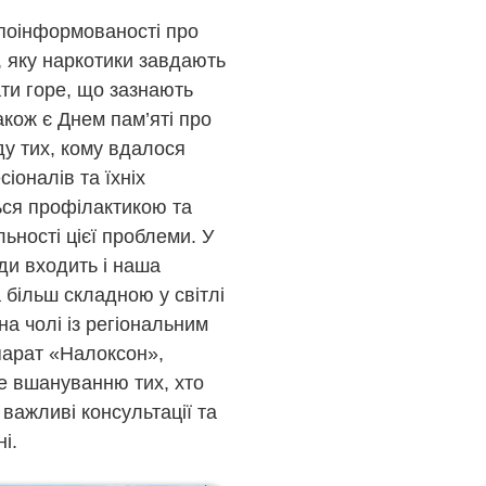
 поінформованості про
 яку наркотики завдають
ати горе, що зазнають
акож є Днем пам’яті про
ду тих, кому вдалося
іоналів та їхніх
ься профілактикою та
ьності цієї проблеми. У
ди входить і наша
 більш складною у світлі
а чолі із регіональним
арат «Налоксон»,
е вшануванню тих, хто
важливі консультації та
і.