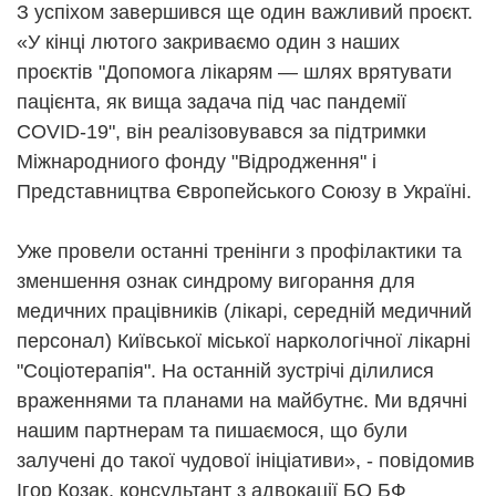
З успіхом завершився ще один важливий проєкт.
«У кінці лютого закриваємо один з наших
проєктів "Допомога лікарям — шлях врятувати
пацієнта, як вища задача під час пандемії
COVID-19", він реалізовувався за підтримки
Міжнародниого фонду "Відродження" і
Представництва Європейського Союзу в Україні.
Уже провели останні тренінги з профілактики та
зменшення ознак синдрому вигорання для
медичних працівників (лікарі, середній медичний
персонал) Київської міської наркологічної лікарні
"Соціотерапія". На останній зустрічі ділилися
враженнями та планами на майбутнє. Ми вдячні
нашим партнерам та пишаємося, що були
залучені до такої чудової ініціативи», - повідомив
Ігор Козак, консультант з адвокації БО БФ