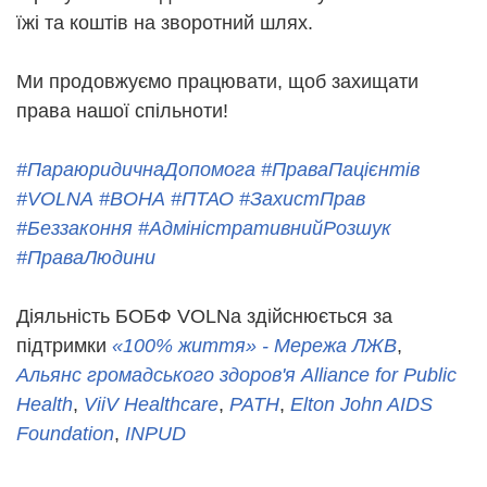
їжі та коштів на зворотний шлях.
Ми продовжуємо працювати, щоб захищати
права нашої спільноти!
#ПараюридичнаДопомога
#ПраваПацієнтів
#VOLNA
#ВОНА
#ПТАО
#ЗахистПрав
#Беззаконня
#АдміністративнийРозшук
#ПраваЛюдини
Діяльність БОБФ VOLNa здійснюється за
підтримки
«100% життя» - Мережа ЛЖВ
,
Альянс громадського здоров'я Alliance for Public
Health
,
ViiV Healthcare
,
PATH
,
Elton John AIDS
Foundation
,
INPUD