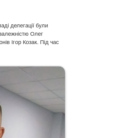
ладі делегації були
озалежністю Олег
нів Ігор Козак. Під час