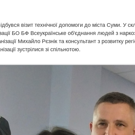
ідбувся візит технічної допомоги до міста Суми. У ск
ізації БО БФ Всеукраїнське об'єднання людей з нарк
ізації Михайло Рєзнік та консультант з розвитку регіо
ізації зустрілися зі спільнотою.