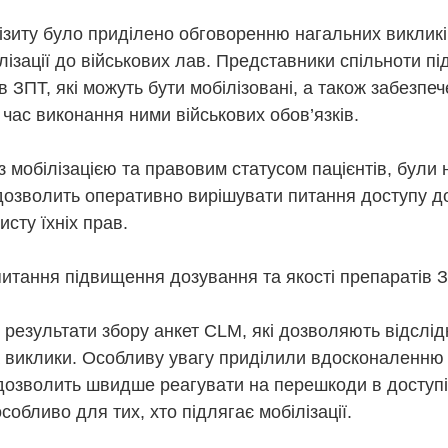
візиту було приділено обговоренню нагальних викликі
ізації до військових лав. Представники спільноти п
в ЗПТ, які можуть бути мобілізовані, а також забезп
 час виконання ними військових обов’язків.
 з мобілізацією та правовим статусом пацієнтів, були 
 дозволить оперативно вирішувати питання доступу д
исту їхніх прав.
тання підвищення дозування та якості препаратів З
результати збору анкет CLM, які дозволяють відслід
а виклики. Особливу увагу приділили вдосконаленню
о дозволить швидше реагувати на перешкоди в доступі
собливо для тих, хто підлягає мобілізації.