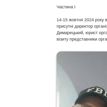
Частина І
14-15 жовтня 2024 року в
присутні директор орган
Димарецький, юрист орган
візиту представники орган