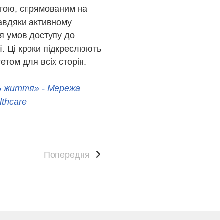
нотою, спрямованим на
Завдяки активному
я умов доступу до
ї. Ці кроки підкреслюють
етом для всіх сторін.
 життя» - Мережа
lthcare
Попередня