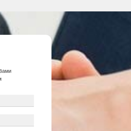
 Вами
м