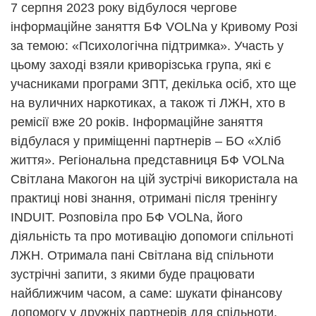
7 серпня 2023 року відбулося чергове
інформаційне заняття БФ VOLNa у Кривому Розі
за темою: «Психологічна підтримка». Участь у
цьому заході взяли криворізська група, які є
учасниками програми ЗПТ, декілька осіб, хто ще
на вуличних наркотиках, а також ті ЛЖН, хто в
ремісії вже 20 років. Інформаційне заняття
відбулася у приміщенні партнерів – БО «Хліб
життя». Регіональна представниця БФ VOLNa
Світлана Макогон на цій зустрічі використала на
практиці нові знання, отримані після тренінгу
INDUIT. Розповіла про БФ VOLNa, його
діяльність та про мотивацію допомоги спільноті
ЛЖН. Отримала пані Світлана від спільноти
зустрічні запити, з якими буде працювати
найближчим часом, а саме: шукати фінансову
допомогу у дружніх партнерів для спільноти,