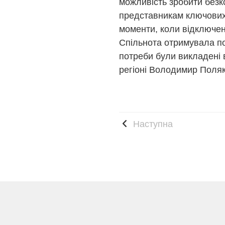
можливість зробити безк
представникам ключових 
моменти, коли відключен
Спільнота отримувала по
потреби були викладені 
регіоні Володимир Поляк
Наступна