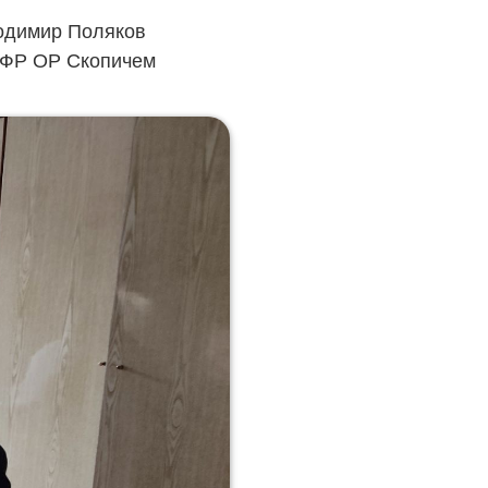
лодимир Поляков
 ІФР ОР Скопичем