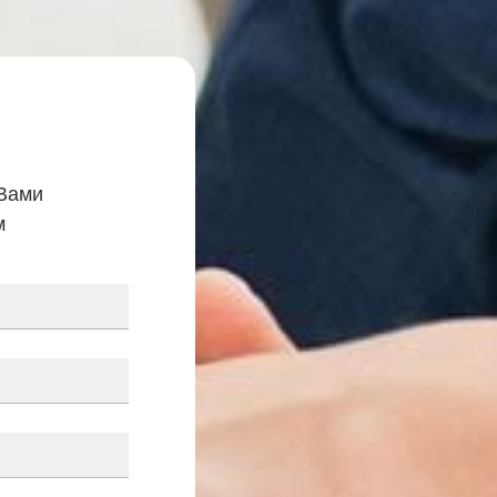
 Вами
м