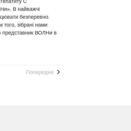
 гепатиту С
Ни». В найважчі
ацювати безперевно.
 того, зібрані нами
ив представник ВОЛНи в
Попередня