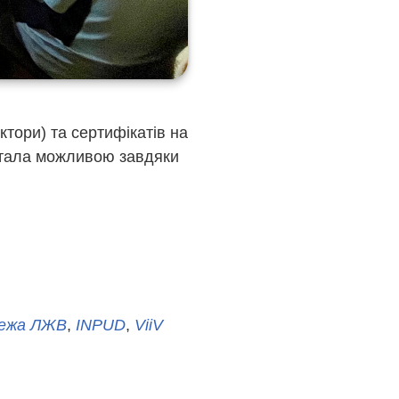
ктори) та сертифікатів на
 стала можливою завдяки
режа ЛЖВ
,
INPUD
,
ViiV