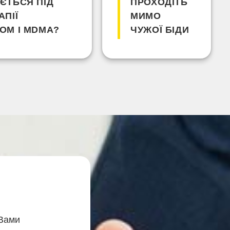
ЄТЬСЯ ПІД
ПРОХОДІТЬ
АПІЇ
МИМО
ОМ І MDMA?
ЧУЖОЇ БІДИ
 Вами