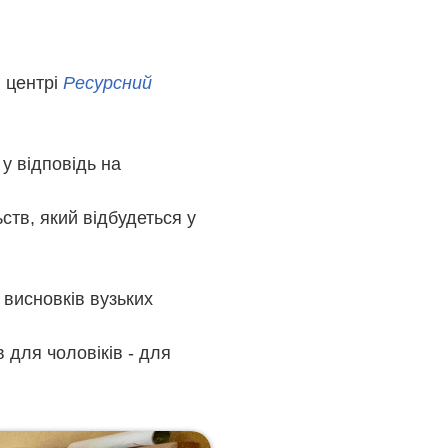
і центрі
Ресурсний
 у відповідь на
тв, який відбудеться у
 висновків вузьких
в для чоловіків - для