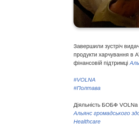
Завершили зустріч видаче
продукти харчування в АТ
фінансовій підтримці
Аль
#VOLNA
#Полтава
Діяльність БОБФ VOLNa 
Альянс громадського здоро
Healthcare