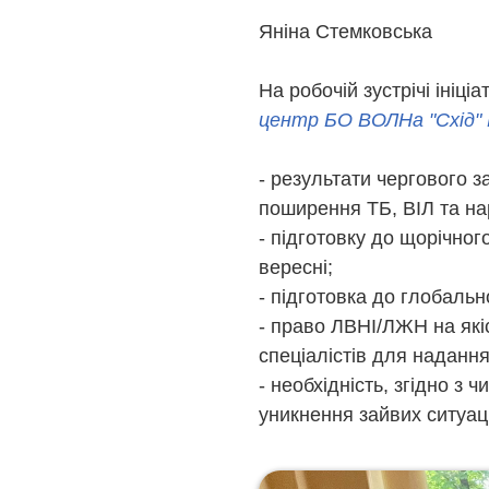
Яніна Стемковська
На робочій зустрічі ініц
центр БО ВОЛНа "Схід"
- результати чергового з
поширення ТБ, ВІЛ та на
- підготовку до щорічно
вересні;
- підготовка до глобально
- право ЛВНІ/ЛЖН на якіс
спеціалістів для наданн
- необхідність, згідно з
уникнення зайвих ситуаці