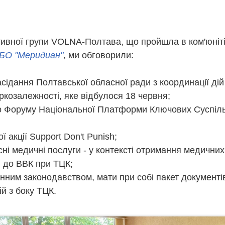
іативної групи VOLNA-Полтава, що пройшла в ком'юніт
БО "Меридиан"
, ми обговорили:
асідання Полтавської обласної ради з координації дій
ркозалежності, яке відбулося 18 червня;
го Форуму Національної Платформи Ключових Суспільс
ї акції Support Don't Punish;
ні медичні послуги - у контексті отримання медичних
я до ВВК при ТЦК;
 чинним законодавством, мати при собі пакет документі
й з боку ТЦК.