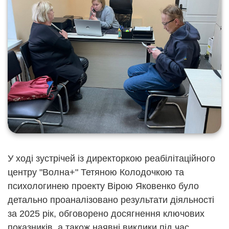
У ході зустрічей із директоркою реабілітаційного
центру "Волна+" Тетяною Колодочкою та
психологинею проекту Вірою Яковенко було
детально проаналізовано результати діяльності
за 2025 рік, обговорено досягнення ключових
показників, а також наявні виклики під час