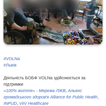
#VOLNa
#Львів
Діяльність БОБФ VOLNa здійснюється за
підтримки
«100% життя» - Мережа ЛЖВ
,
Альянс
громадського здоров'я Alliance for Public Health
,
INPUD
,
ViiV Healthcare