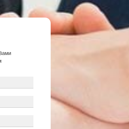
 Вами
м