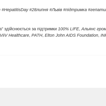
т
#HepatitisDay
#28липня
#Львів
#підтримка
#гепат
" здійснюється за підтримки
100% LIFE
,
Альянс гром
ViiV Healthcare
,
PATH
,
Elton John AIDS Foundation
,
IN