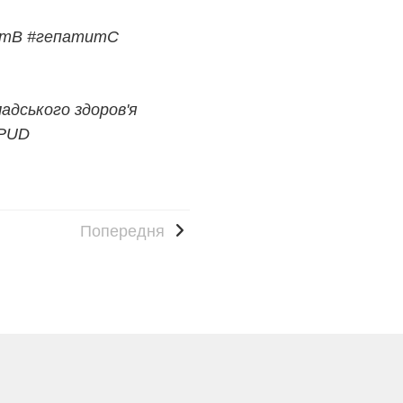
итB
#гепатитC
адського здоров'я
PUD
Попередня