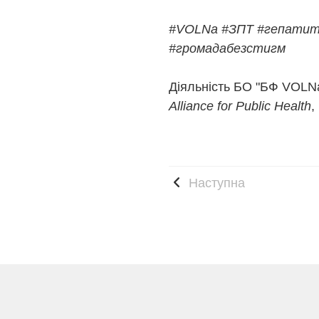
#VOLNa
#ЗПТ
#гепати
#громадабезстигм
Діяльність БО "БФ VOLNa
Alliance for Public Health
,
Наступна