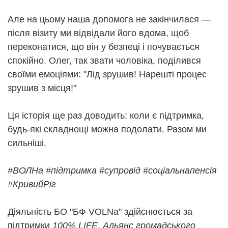
Але на цьому наша допомога не закінчилася —
після візиту ми відвідали його вдома, щоб
переконатися, що він у безпеці і почувається
спокійно. Олег, так звати чоловіка, поділився
своїми емоціями: "Лід зрушив! Нарешті процес
зрушив з місця!"
Ця історія ще раз доводить: коли є підтримка,
будь-які складнощі можна подолати. Разом ми
сильніші.
#ВОЛНа
#підтримка
#супровід
#соціальнапенсія
#КривийРіг
Діяльність БО "БФ VOLNa" здійснюється за
підтримки
100% LIFE
,
Альянс громадського