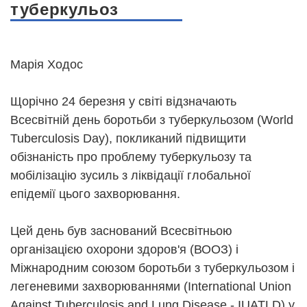
туберкульоз
Марія Ходос
Щорічно 24 березня у світі відзначають
Всесвітній день боротьби з туберкульозом (World
Tuberculosis Day), покликаний підвищити
обізнаність про проблему туберкульозу та
мобілізацію зусиль з ліквідації глобальної
епідемії цього захворювання.
Цей день був заснований Всесвітньою
організацією охорони здоров'я (ВООЗ) і
Міжнародним союзом боротьби з туберкульозом і
легеневими захворюваннями (International Union
Against Tuberculosis and Lung Disease - IUATLD) у