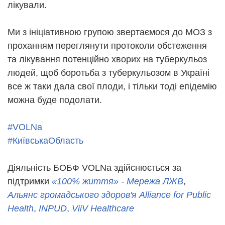
лікували.
Ми з ініціативною групою звертаємося до МОЗ з
проханням переглянути протоколи обстеження
та лікування потенційно хворих на туберкульоз
людей, щоб боротьба з туберкульозом в Україні
все ж таки дала свої плоди, і тільки тоді епідемію
можна буде подолати.
#VOLNa
#КиївськаОбласть
Діяльність БОБФ VOLNa здійснюється за
підтримки
«100% життя» - Мережа ЛЖВ
,
Альянс громадського здоров'я Alliance for Public
Health
,
INPUD
,
ViiV Healthcare