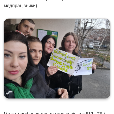
медпрацівники).
Ми зателефонували на гарячу лінію з ВІЛ і ТБ і