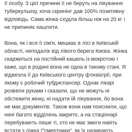
її особу. З цієї причини її не беруть на лікування
туберкульозу, хоча скринінг дав 100% позитивну
відповідь. Сама жінка схудла більш ніж на 20 кг і
не припиняє кашляти.
Вона, як і вся її сім'я, мешкає в лісі в Київській
області, неподалік від лівого берега Києва. Жінка
скаржиться на постійний кашель із мокротою і
каже, що в родині вона не одна в такому стані. Я
відвезла її до Київського центру фтизіатрії, при
якому є робочий тубдиспансер. Однак лікарі
розвели руками і сказали, що не можуть ні
обстежити жінку, ні надати їй лікування, бо вона
не має документів. Також вони нам пояснили, що
нині багато відділень закрито, а на стаціонарі
перебувають лише ті, хто не має змоги навіть
встати з ліжка ("смертники", як їх називають