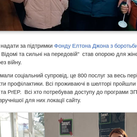
 надати за підтримки
Фонду Елтона Джона з боротьби
" Відомі та сильні на передовій" став опорою для жіно
ез війну.
мали соціальний супровід, це 800 послуг за весь пер
ти профілактики. Всі проживаючі в шелторі пройшли 
та PrEP. Всі хто потребував доступу до програми З
ручнішої для них локації сайту.