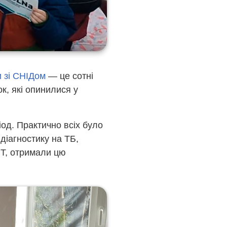
 зі СНІДом
— це сотні
к, які опинилися у
іод. Практично всіх було
діагностику на ТБ,
ПТ, отримали цю