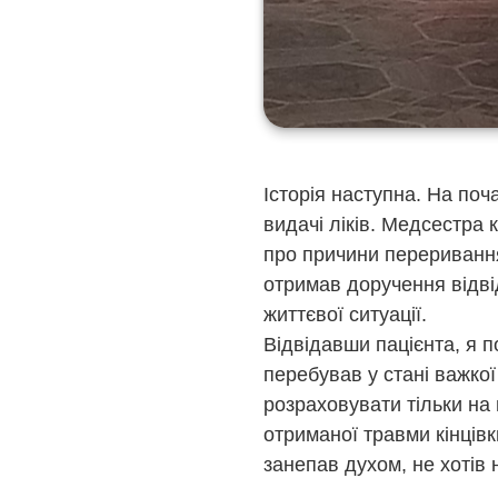
Історія наступна. На поч
видачі ліків. Медсестра 
про причини переривання
отримав доручення відві
життєвої ситуації.
Відвідавши пацієнта, я 
перебував у стані важкої 
розраховувати тільки на
отриманої травми кінців
занепав духом, не хотів н