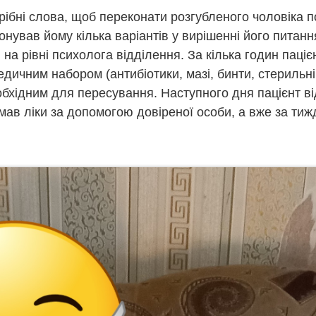
рібні слова, щоб переконати розгубленого чоловіка 
онував йому кілька варіантів у вирішенні його питан
 на рівні психолога відділення. За кілька годин паці
дичним набором (антибіотики, мазі, бинти, стерильні
еобхідним для пересування. Наступного дня пацієнт в
ав ліки за допомогою довіреної особи, а вже за ти