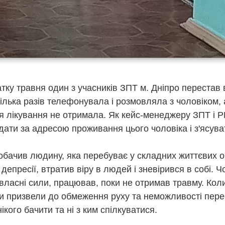
атку травня один з учасників ЗПТ м. Дніпро перестав 
кілька разів телефонувала і розмовляла з чоловіком, 
 лікування не отримала. Як кейс-менеджеру ЗПТ і 
дати за адресою проживання цього чоловіка і з'ясува
побачив людину, яка перебуває у складних життєвих о
депресії, втратив віру в людей і зневірився в собі. Ч
 власні сили, працював, поки не отримав травму. Кол
ки призвели до обмеження руху та неможливості пере
ікого бачити та ні з ким спілкуватися.