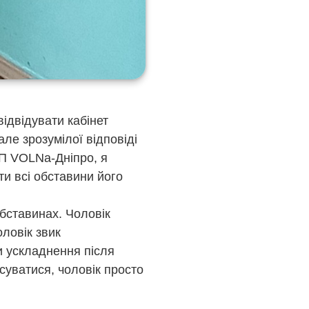
відвідувати кабінет
але зрозумілої відповіді
РП VOLNa-Дніпро, я
ти всі обставини його
бставинах. Чоловік
оловік звик
и ускладнення після
суватися, чоловік просто