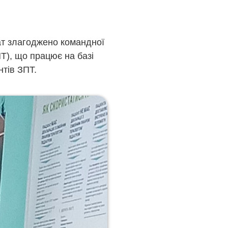
тат злагоджено командної
Т), що працює на базі
нтів ЗПТ.