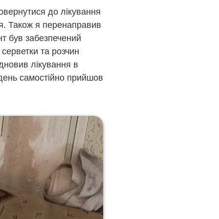
повернутися до лікування
ня. Також я перенаправив
єнт був забезпечений
 серветки та розчин
ідновив лікування в
ждень самостійно прийшов