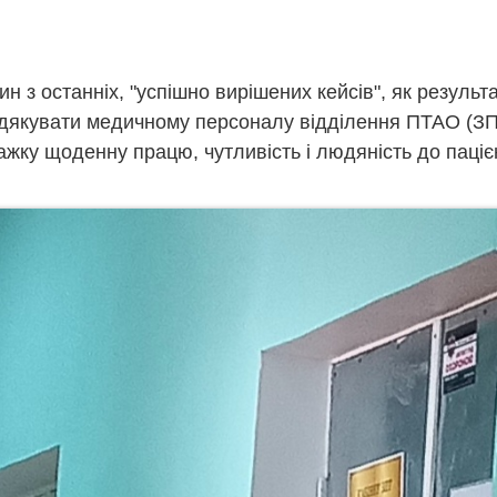
ин з останніх, "успішно вирішених кейсів", як резуль
дякувати медичному персоналу відділення ПТАО (ЗП
жку щоденну працю, чутливість і людяність до паціє