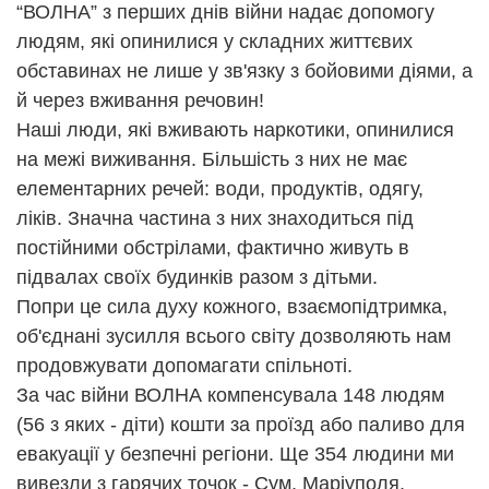
“ВОЛНА” з перших днів війни надає допомогу
людям, які опинилися у складних життєвих
обставинах не лише у зв'язку з бойовими діями, а
й через вживання речовин!
Наші люди, які вживають наркотики, опинилися
на межі виживання. Більшість з них не має
елементарних речей: води, продуктів, одягу,
ліків. Значна частина з них знаходиться під
постійними обстрілами, фактично живуть в
підвалах своїх будинків разом з дітьми.
Попри це сила духу кожного, взаємопідтримка,
об'єднані зусилля всього світу дозволяють нам
продовжувати допомагати спільноті.
За час війни ВОЛНА компенсувала 148 людям
(56 з яких - діти) кошти за проїзд або паливо для
евакуації у безпечні регіони. Ще 354 людини ми
вивезли з гарячих точок - Сум, Маріуполя,