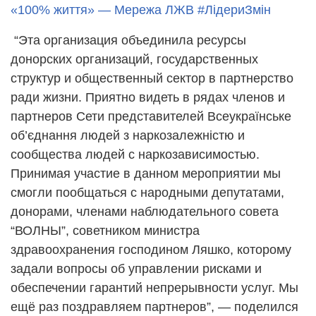
«100% життя» — Мережа ЛЖВ
#ЛідериЗмін
“Эта организация объединила ресурсы
донорских организаций, государственных
структур и общественный сектор в партнерство
ради жизни. Приятно видеть в рядах членов и
партнеров Сети представителей Всеукраїнське
об’єднання людей з наркозалежністю и
сообщества людей с наркозависимостью.
Принимая участие в данном мероприятии мы
смогли пообщаться с народными депутатами,
донорами, членами наблюдательного совета
“ВОЛНЫ”, советником министра
здравоохранения господином Ляшко, которому
задали вопросы об управлении рисками и
обеспечении гарантий непрерывности услуг. Мы
ещё раз поздравляем партнеров”, — поделился